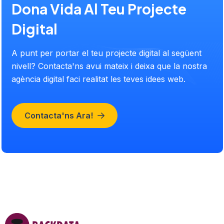
Dona Vida Al Teu Projecte
Digital
A punt per portar el teu projecte digital al següent
nivell? Contacta'ns avui mateix i deixa que la nostra
agència digital faci realitat les teves idees web.
Contacta'ns Ara!