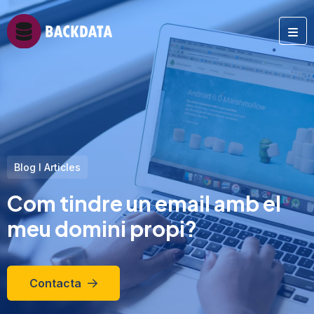
Blog I Articles
Com tindre un email amb el
meu domini propi?
Contacta