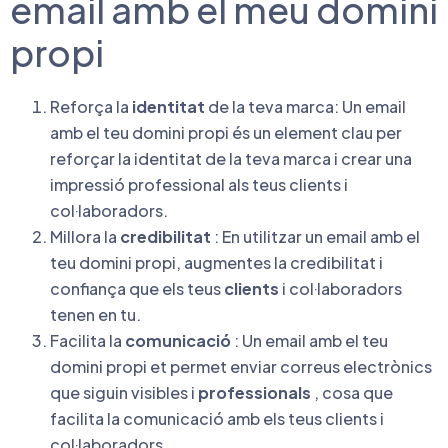
email amb el meu domini
propi
Reforça la
identitat
de la teva marca: Un email
amb el teu domini propi és un element clau per
reforçar la identitat de la teva marca i crear una
impressió professional als teus clients i
col·laboradors.
Millora la
credibilitat
: En utilitzar un email amb el
teu domini propi, augmentes la credibilitat i
confiança que els teus
clients
i col·laboradors
tenen en tu.
Facilita la
comunicació
: Un email amb el teu
domini propi et permet enviar correus electrònics
que siguin visibles i
professionals
, cosa que
facilita la comunicació amb els teus clients i
col·laboradors.